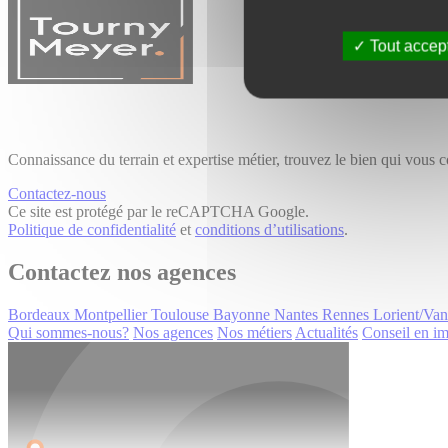
Tout accep
Connaissance du terrain et expertise métier, trouvez le bien qui vous 
Contactez-nous
Ce site est protégé par le reCAPTCHA Google.
Politique de confidentialité
et
conditions d’utilisations
.
Contactez nos agences
Bordeaux
Montpellier
Toulouse
Bayonne
Nantes
Rennes
Lorient/Va
Qui sommes-nous?
Nos agences
Nos métiers
Actualités
Conseil en im