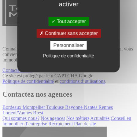
activer
Tout accepter
Continuer sans accepter
Personnaliser
Connaissance du terrain et expertise métier, trouvez le bien qui vous
convient avec Tourny Meyer, cabinet de conseil spécialisé en
Politique de confidentialité
immobilier professionnel.
Contactez-nous
Ce site est protégé par le reCAPTCHA Google.
Politique de confidentialité
et
conditions d’utilisations
.
Contactez nos agences
Bordeaux
Montpellier
Toulouse
Bayonne
Nantes
Rennes
Lorient/Vannes
Brest
Qui sommes-nous?
Nos agences
Nos métiers
Actualités
Conseil en
immobilier d’entreprise
Recrutement
Plan de site