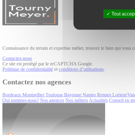
Tout accep
Connaissance du terrain et expertise métier, trouvez le bien qui vous 
Contactez-nous
Ce site est protégé par le reCAPTCHA Google.
Politique de confidentialité
et
conditions d’utilisations
.
Contactez nos agences
Bordeaux
Montpellier
Toulouse
Bayonne
Nantes
Rennes
Lorient/Va
Qui sommes-nous?
Nos agences
Nos métiers
Actualités
Conseil en im