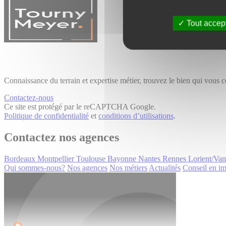
Tout accep
Connaissance du terrain et expertise métier, trouvez le bien qui vous 
Contactez-nous
Ce site est protégé par le reCAPTCHA Google.
Politique de confidentialité
et
conditions d’utilisations
.
Contactez nos agences
Bordeaux
Montpellier
Toulouse
Bayonne
Nantes
Rennes
Lorient/Va
Qui sommes-nous?
Nos agences
Nos métiers
Actualités
Conseil en im