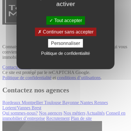
activer
Tout accepter
Continuer sans accepter
Personnaliser
Connaissance du terrain et expertise métier, trouvez le bien qui vous
convient avec Tourny Meyer, cabinet de conseil spécialisé en
Politique de confidentialité
immobilier professionnel.
Contactez-nous
Ce site est protégé par le reCAPTCHA Google.
Politique de confidentialité
et
conditions d’utilisations
.
Contactez nos agences
Bordeaux
Montpellier
Toulouse
Bayonne
Nantes
Rennes
Lorient/Vannes
Brest
Qui sommes-nous?
Nos agences
Nos métiers
Actualités
Conseil en
immobilier d’entreprise
Recrutement
Plan de site