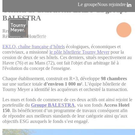
Panneau de gestion des cookies
Le groupe
Nous rejoindre
Cession de deux hôtels EKLO au groupe
BALESTRA
Rennes
Références - Hotellerie
La connaissance des territoires
EKLO, chaîne française d’hôtels
écologiques, économiques et
conviviaux, a missionné
le pôle hôtellerie Tourny Meyer
pour la
cession de deux de ses hôtels. Ces derniers, situés respectivement au
Havre (76) et au Mans (72), ont fait l'objet d'un arbitrage lié à
l'évolution du concept de l'enseigne.
Chaque établissement, construit en R+3, développe
98 chambres
sur une surface totale
d’environ 1 000 m²
. L’équipe hôtellerie de
Tourny Meyer a identifié les acquéreurs et orchestré la transaction.
Les murs et fonds de commerce de ces deux actifs ont ainsi rejoint le
portefeuille du
Groupe BALESTRA
, via son fonds
Access Hotel
150
. Ils bénéficieront d’un programme de travaux conséquent afin
de répondre aux meilleurs standards de leur catégorie ainsi qu’aux
objectifs ESG auxquels le fonds s’est engagé.