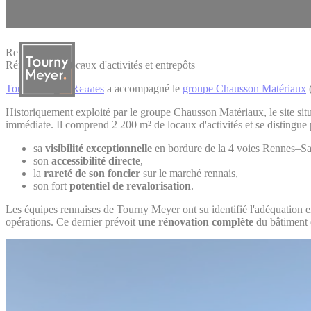
Panneau de gestion des cookies
Chausson Matériaux cède un site d’activité
Rennes
Références - Locaux d'activités et entrepôts
Tourny Meyer Rennes
a accompagné le
groupe Chausson Matériaux
(
La connaissance des territoires
Historiquement exploité par le groupe Chausson Matériaux, le site situ
immédiate. Il comprend 2 200 m² de locaux d'activités et se distingue 
sa
visibilité exceptionnelle
en bordure de la 4 voies Rennes–Sa
son
accessibilité directe
,
la
rareté de son foncier
sur le marché rennais,
son fort
potentiel de revalorisation
.
Les équipes rennaises de Tourny Meyer ont su identifié l'adéquation entre
opérations. Ce dernier prévoit
une rénovation complète
du bâtiment e