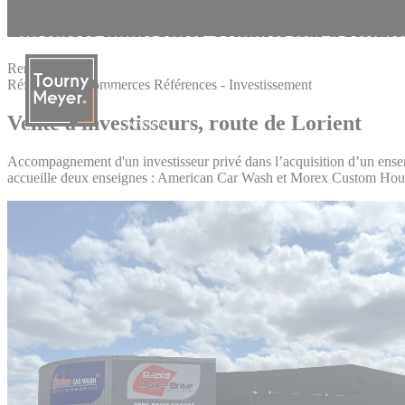
Panneau de gestion des cookies
Ensemble immobilier commercial à Rennes
Rennes
Références - Commerces
Références - Investissement
Vente à investisseurs, route de Lorient
La connaissance des territoires
Accompagnement d'un investisseur privé dans l’acquisition d’un ense
accueille deux enseignes : American Car Wash et Morex Custom Hou