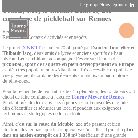
Panneau de gestion des cookies
Le groupe
Nous rejoindre
Tourny Meyer installe Dink’It, 1er
complexe de pickleball sur Rennes
Rennes
Références - Locaux d'activités et entrepôts
La connaissance des territoires
Le projet
DINK’IT
est né en 2024, porté par
Damien Tourtelier
et
Thibault Jacq
, deux amis de lycée et anciens sportifs de haut
niveau. Leur ambition : accompagner l’essor sur Rennes du
pickleball, sport de raquette en plein développement en Europe
est déjà très populaire outre-Atlantique. Très accessible du point de
vue physique, il combine des éléments du tennis
,
du badminton et
du ping-pong.
Pour la recherche de leur futur site d’implantation, les fondateurs ont
choisi de faire confiance à l'agence
Tourny Meyer
de Rennes
.
Pendant près de deux ans, nos équipes les ont conseillés et guidés
afin d’identifier et sécuriser un local répondant aux exigences
techniques et stratégiques de leur activité.
Ainsi, c’est
sur la route du Meuble
, axe très passant et bien
identifié des rennais, que le complexe va s’installer. Il prendra place
dans
un ancien entrepôt de 1 350 m²
bénéficiant d’une grande