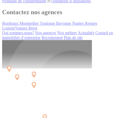
Politique de confidentialité
et
conditions d’utilisations
.
Contactez nos agences
Bordeaux
Montpellier
Toulouse
Bayonne
Nantes
Rennes
Lorient/Vannes
Brest
Qui sommes-nous?
Nos agences
Nos métiers
Actualités
Conseil en
immobilier d’entreprise
Recrutement
Plan de site