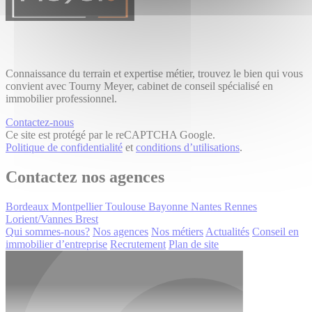
Connaissance du terrain et expertise métier, trouvez le bien qui vous
convient avec Tourny Meyer, cabinet de conseil spécialisé en
immobilier professionnel.
Contactez-nous
Ce site est protégé par le reCAPTCHA Google.
Politique de confidentialité
et
conditions d’utilisations
.
Contactez nos agences
Bordeaux
Montpellier
Toulouse
Bayonne
Nantes
Rennes
Lorient/Vannes
Brest
Qui sommes-nous?
Nos agences
Nos métiers
Actualités
Conseil en
immobilier d’entreprise
Recrutement
Plan de site