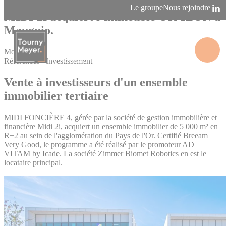
Panneau de gestion des cookies
Le groupe
Nous rejoindre
MIDI 2I acquiert l’immeuble OR’IZON à
Mauguio.
Montpellier
Références - Investissement
La connaissance des territoires
Vente à investisseurs d'un ensemble
immobilier tertiaire
MIDI FONCIÈRE 4, gérée par la société de gestion immobilière et
financière Midi 2i, acquiert un ensemble immobilier de 5 000 m² en
R+2 au sein de l'agglomération du Pays de l'Or. Certifié Breeam
Very Good, le programme a été réalisé par le promoteur AD
VITAM by Icade. La société Zimmer Biomet Robotics en est le
locataire principal.