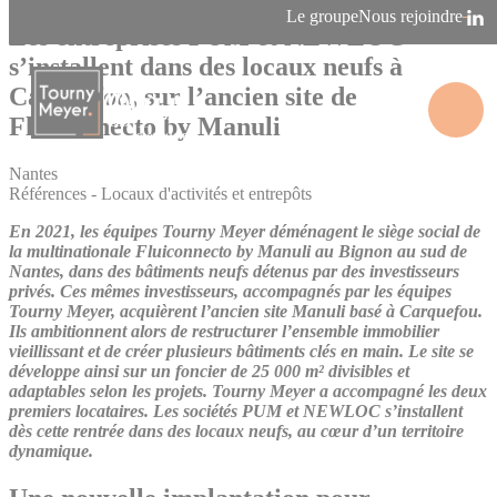
Panneau de gestion des cookies
Le groupe
Nous rejoindre
Les entreprises PUM et NEWLOC
s’installent dans des locaux neufs à
Carquefou, sur l’ancien site de
Fluiconnecto by Manuli
La connaissance des territoires
Nantes
Références - Locaux d'activités et entrepôts
En 2021, les équipes Tourny Meyer déménagent le siège social de
la multinationale Fluiconnecto by Manuli au Bignon au sud de
Nantes, dans des bâtiments neufs détenus par des investisseurs
privés. Ces mêmes investisseurs, accompagnés par les équipes
Tourny Meyer, acquièrent l’ancien site Manuli basé à Carquefou.
Ils ambitionnent alors de restructurer l’ensemble immobilier
vieillissant et de créer plusieurs bâtiments clés en main. Le site se
développe ainsi sur un foncier de 25 000 m² divisibles et
adaptables selon les projets. Tourny Meyer a accompagné les deux
premiers locataires. Les sociétés PUM et NEWLOC s’installent
dès cette rentrée dans des locaux neufs, au cœur d’un territoire
dynamique.