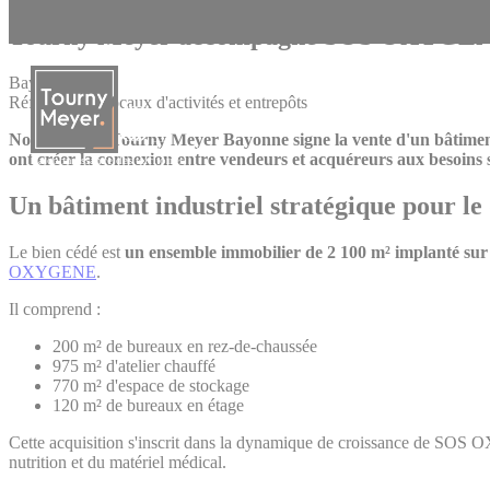
Panneau de gestion des cookies
Tourny Meyer accompagne SOS OXYGENE da
Bayonne
Références - Locaux d'activités et entrepôts
Notre agence Tourny Meyer Bayonne signe la vente d'un bâtiment i
ont créer la connexion entre vendeurs et acquéreurs aux besoins s
La connaissance des territoires
Un bâtiment industriel stratégique pou
Le bien cédé est
un ensemble immobilier de 2 100 m² implanté sur 
OXYGENE
.
Il comprend :
200 m² de bureaux en rez-de-chaussée
975 m² d'atelier chauffé
770 m² d'espace de stockage
120 m² de bureaux en étage
Cette acquisition s'inscrit dans la dynamique de croissance de SOS OX
nutrition et du matériel médical.