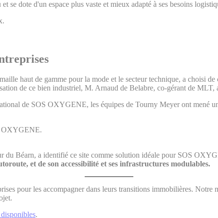
u
et se dote d'un espace plus vaste et mieux adapté à ses besoins logisti
x.
ntreprises
aille haut de gamme pour la mode et le secteur technique, a choisi de c
sation de ce bien industriel, M. Arnaud de Belabre, co-gérant de MLT, a
National de SOS OXYGENE, les équipes de Tourny Meyer ont mené une 
e SOS OXYGENE.
teur du Béarn, a identifié ce site comme solution idéale pour SOS O
toroute, et de son accessibilité et ses infrastructures modulables.
rises pour les accompagner dans leurs transitions immobilières. Notre 
ojet.
 disponibles
.