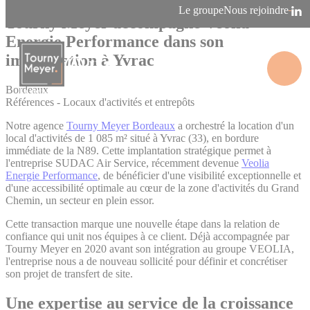
Panneau de gestion des cookies
Le groupe
Nous rejoindre
Tourny Meyer accompagne Veolia
Energie Performance dans son
implantation à Yvrac
Bordeaux
La connaissance des territoires
Références - Locaux d'activités et entrepôts
Notre agence
Tourny Meyer Bordeaux
a orchestré la location d'un
local d'activités de 1 085 m² situé à Yvrac (33), en bordure
immédiate de la N89. Cette implantation stratégique permet à
l'entreprise SUDAC Air Service, récemment devenue
Veolia
Energie Performance
, de bénéficier d'une visibilité exceptionnelle et
d'une accessibilité optimale au cœur de la zone d'activités du Grand
Chemin, un secteur en plein essor.
Cette transaction marque une nouvelle étape dans la relation de
confiance qui unit nos équipes à ce client. Déjà accompagnée par
Tourny Meyer en 2020 avant son intégration au groupe VEOLIA,
l'entreprise nous a de nouveau sollicité pour définir et concrétiser
son projet de transfert de site.
Une expertise au service de la croissance