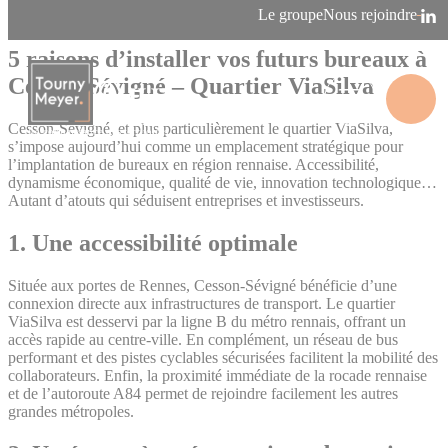
Panneau de gestion des cookies
Le groupe
Nous rejoindre
12/03/2025
Agence de Rennes
5 raisons d’installer vos futurs bureaux à
Cesson-Sévigné – Quartier ViaSilva
Cesson-Sévigné, et plus particulièrement le quartier ViaSilva,
La connaissance des territoires
s’impose aujourd’hui comme un emplacement stratégique pour
l’implantation de bureaux en région rennaise. Accessibilité,
dynamisme économique, qualité de vie, innovation technologique…
Autant d’atouts qui séduisent entreprises et investisseurs.
1.
Une accessibilité optimale
Située aux portes de Rennes, Cesson-Sévigné bénéficie d’une
connexion directe aux infrastructures de transport. Le quartier
ViaSilva est desservi par la ligne B du métro rennais, offrant un
accès rapide au centre-ville. En complément, un réseau de bus
performant et des pistes cyclables sécurisées facilitent la mobilité des
collaborateurs. Enfin, la proximité immédiate de la rocade rennaise
et de l’autoroute A84 permet de rejoindre facilement les autres
grandes métropoles.