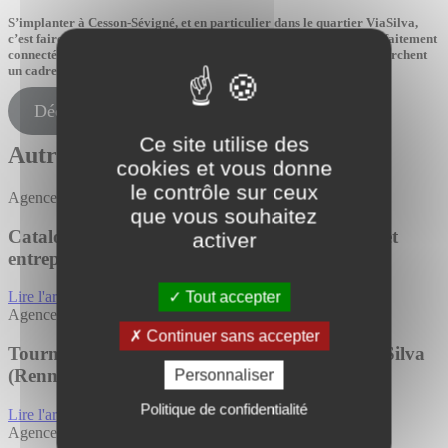
S’implanter à Cesson-Sévigné, et en particulier dans le quartier ViaSilva,
c’est faire le choix d’un environnement dynamique, innovant et parfaitement
connecté. Un emplacement stratégique pour les entreprises qui recherchent
un cadre de travail performant et attractif en Bretagne.
Découvrez nos offres sur le secteur
Ce site utilise des
Autres actualités
cookies et vous donne
le contrôle sur ceux
Agence de Rennes
que vous souhaitez
Catalogue 2026 – Bureaux, locaux d’activités et
activer
entrepôts à Rennes : enfin disponible !
Tout accepter
Lire l'article
Agence de Rennes
Continuer sans accepter
Tourny Meyer signe la vente d’AERIS 2 à ViaSilva
(Rennes)
Personnaliser
Politique de confidentialité
Lire l'article
Agence de Rennes