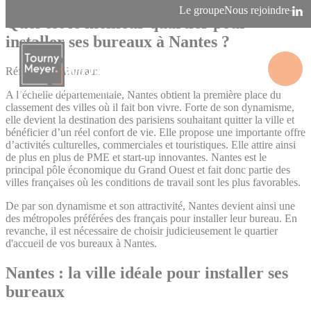
Panneau de gestion des cookies
Le groupe
Nous rejoindre
Quel est le meilleur quartier pour
installer ses bureaux à Nantes ?
Références - Bureaux
La connaissance des territoires
A l’échelle départementale, Nantes obtient la première place du
classement des villes où il fait bon vivre. Forte de son dynamisme,
elle devient la destination des parisiens souhaitant quitter la ville et
bénéficier d’un réel confort de vie. Elle propose une importante offre
d’activités culturelles, commerciales et touristiques. Elle attire ainsi
de plus en plus de PME et start-up innovantes. Nantes est le
principal pôle économique du Grand Ouest et fait donc partie des
villes françaises où les conditions de travail sont les plus favorables.
De par son dynamisme et son attractivité, Nantes devient ainsi une
des métropoles préférées des français pour installer leur bureau. En
revanche, il est nécessaire de choisir judicieusement le quartier
d'accueil de vos bureaux à Nantes.
Nantes : la ville idéale pour installer ses
bureaux