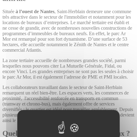
Située
à l’ouest de Nantes
, Saint-Herblain demeure une commune
très attractive dans le secteur de l'immobilier et notamment pour les
locations de bureaux d’entreprises. Le marché tertiaire est établi et
ne cesse de grandir, avec de nombreuses nouvelles constructions de
programmes d’immeubles de bureaux neufs. En effet, le parc Ar
Mor est remarqué pour son fort dynamisme. D’une surface de 53
hectares, elle accueille notamment le Zénith de Nantes et le centre
commercial Atlantis.
La zone tertiaire accueille de nombreuses grandes société, parmi
lesquelles nous pouvons citer La Mutuelle Générale, Fidal, ou
encore Vinci. Les grandes entreprises ne sont pas les seules à choisir
le parc Ar Mor, il est également l’adresse de PME et PMI locales.
Les collaborateurs travaillant dans le secteur de Saint-Herblain
remarquent un réel bien-être. Les espaces verts, les commerces de
proximité, l'accessibilité renforcée en transports en commun
(tramway et chrono-bus), mais également offre de services
diversifiés : le quartier est idéal pour travailler agréablement. Depuis
plusieurs années, cette zone se développe et se renforce. Elle devient
ainsi le lieu parfait pour une location de bureau.
Quel quartier choisir pour ses bureaux ?