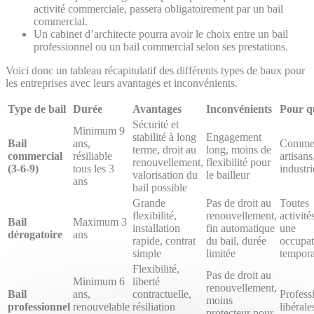
activité commerciale, passera obligatoirement par un bail
commercial.
Un cabinet d’architecte pourra avoir le choix entre un bail
professionnel ou un bail commercial selon ses prestations.
Voici donc un tableau récapitulatif des différents types de baux pour
les entreprises avec leurs avantages et inconvénients.
Type de bail
Durée
Avantages
Inconvénients
Pour q
Sécurité et
Minimum 9
stabilité à long
Engagement
Bail
ans,
Commer
terme, droit au
long, moins de
commercial
résiliable
artisans
renouvellement,
flexibilité pour
(3-6-9)
tous les 3
industri
valorisation du
le bailleur
ans
bail possible
Grande
Pas de droit au
Toutes
flexibilité,
renouvellement,
activité
Bail
Maximum 3
installation
fin automatique
une
dérogatoire
ans
rapide, contrat
du bail, durée
occupat
simple
limitée
tempora
Flexibilité,
Pas de droit au
Minimum 6
liberté
renouvellement,
Bail
ans,
contractuelle,
Profess
moins
professionnel
renouvelable
résiliation
libérale
protecteur pour