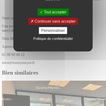
proposé.
Tout accepter
Votre message a bien été envoyé
Continuer sans accepter
Une erreur est survenue,
merci de bien vouloir recommencer
Personnaliser
Nina
MARTINS
Politique de confidentialité
Agence Tourny meyer brest
02 98 00 68 22
brest@tournymeyer.fr
Bien similaires