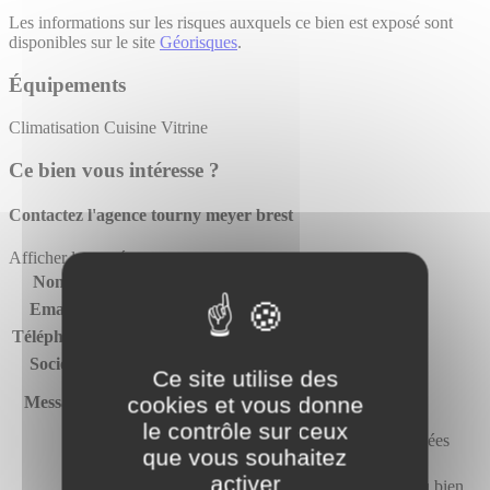
Les informations sur les risques auxquels ce bien est exposé sont
disponibles sur le site
Géorisques
.
Équipements
Climatisation
Cuisine
Vitrine
Ce bien vous intéresse ?
Contactez l'agence
tourny meyer brest
Afficher le numéro
Nom*
Email*
Téléphone*
Société
Ce site utilise des
cookies et vous donne
Message
le contrôle sur ceux
J’autorise Tourny Meyer à utiliser mes données
que vous souhaitez
personnelles pour me recontacter.*
activer
J’accepte de recevoir des offres similaires au bien