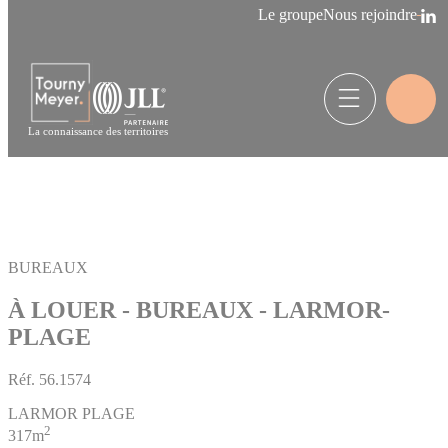
Panneau de gestion des cookies
Le groupe
Nous rejoindre
La connaissance des territoires
BUREAUX
À LOUER - BUREAUX - LARMOR-
PLAGE
Réf.
56.1574
LARMOR PLAGE
2
317m