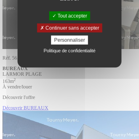
Tout accepter
Continuer sans accepter
Personnaliser
Politique de confidentialité
Réf. 56.2049
BUREAUX
LARMOR PLAGE
2
163m
À vendre/louer
Découvrir l'offre
Découvrir BUREAUX