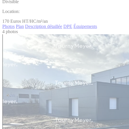
Divisible
Location:
170
Euros HT/HC/m²/an
Photos
Plan
Description détaillée
DPE
Équipements
4 photos