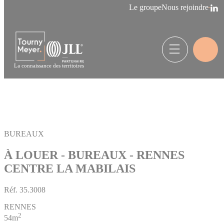
Panneau de gestion des cookies
Le groupe
Nous rejoindre
La connaissance des territoires
BUREAUX
À LOUER - BUREAUX - RENNES
CENTRE LA MABILAIS
Réf.
35.3008
RENNES
2
54m