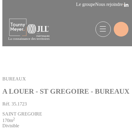
Panneau de gestion des cookies
Le groupe
Nous rejoindre
La connaissance des territoires
BUREAUX
A LOUER - ST GREGOIRE - BUREAUX
Réf.
35.1723
SAINT GREGOIRE
2
170m
Divisible