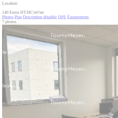
Location:
140
Euros HT/HC/m²/an
Photos
Plan
Description détaillée
DPE
Équipements
7 photos