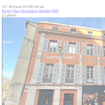
217.39
Euros HT/HC/m²/an
Photos
Plan
Description détaillée
DPE
12 photos