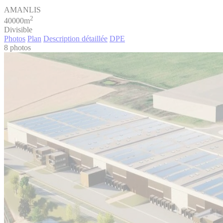
AMANLIS
2
40000m
Divisible
Photos
Plan
Description détaillée
DPE
8 photos