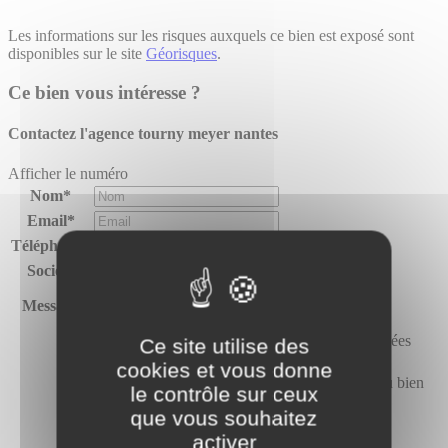
Les informations sur les risques auxquels ce bien est exposé sont
disponibles sur le site
Géorisques
.
Ce bien vous intéresse ?
Contactez l'agence
tourny meyer nantes
Afficher le numéro
Nom*
Email*
Téléphone*
Société
Message
J’autorise Tourny Meyer à utiliser mes données
Ce site utilise des
personnelles pour me recontacter.*
cookies et vous donne
J’accepte de recevoir des offres similaires au bien
le contrôle sur ceux
proposé.
que vous souhaitez
activer