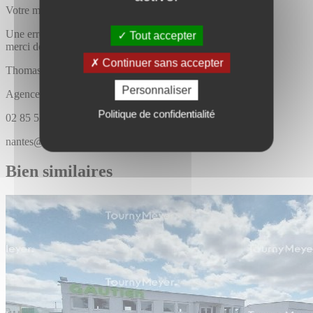
Votre message a bien été envoyé
Une erreur est survenue,
Tout accepter
merci de bien vouloir recommencer
Continuer sans accepter
Thomas
BOUGEARD
Personnaliser
Agence Tourny meyer nantes
Politique de confidentialité
02 85 52 44 44
nantes@tournymeyer.fr
Bien similaires