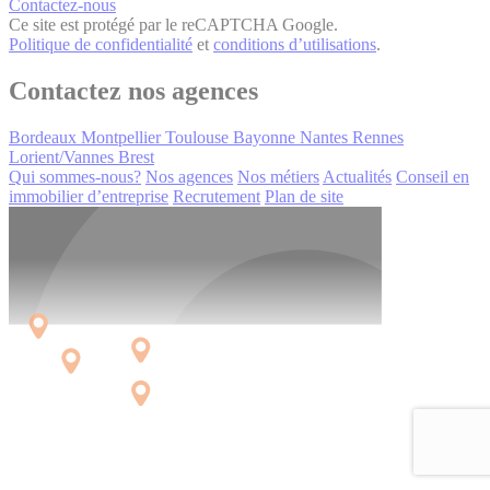
Contactez-nous
Ce site est protégé par le reCAPTCHA Google.
Politique de confidentialité
et
conditions d’utilisations
.
Contactez nos agences
Bordeaux
Montpellier
Toulouse
Bayonne
Nantes
Rennes
Lorient/Vannes
Brest
Qui sommes-nous?
Nos agences
Nos métiers
Actualités
Conseil en
immobilier d’entreprise
Recrutement
Plan de site