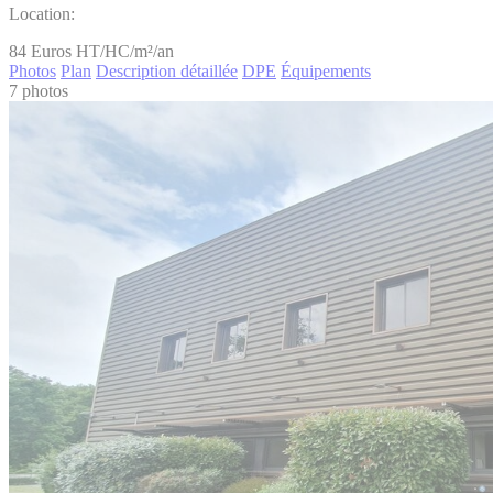
Location:
84
Euros HT/HC/m²/an
Photos
Plan
Description détaillée
DPE
Équipements
7 photos