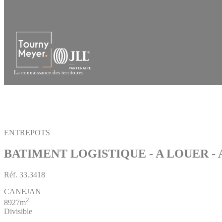
Panneau de gestion des cookies
La connaissance des territoires
ENTREPOTS
BATIMENT LOGISTIQUE - A LOUER - 
Réf.
33.3418
CANEJAN
2
8927m
Divisible