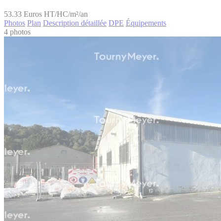
53.33
Euros HT/HC/m²/an
Photos
Plan
Description détaillée
DPE
Équipements
4 photos