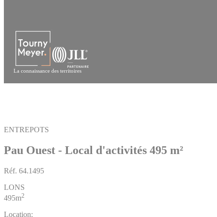
Panneau de gestion des cookies
La connaissance des territoires
ENTREPOTS
Pau Ouest - Local d'activités 495 m²
Réf.
64.1495
LONS
2
495m
Location: