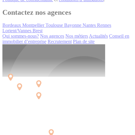
Contactez nos agences
Bordeaux
Montpellier
Toulouse
Bayonne
Nantes
Rennes
Lorient/Vannes
Brest
Qui sommes-nous?
Nos agences
Nos métiers
Actualités
Conseil en
immobilier d’entreprise
Recrutement
Plan de site