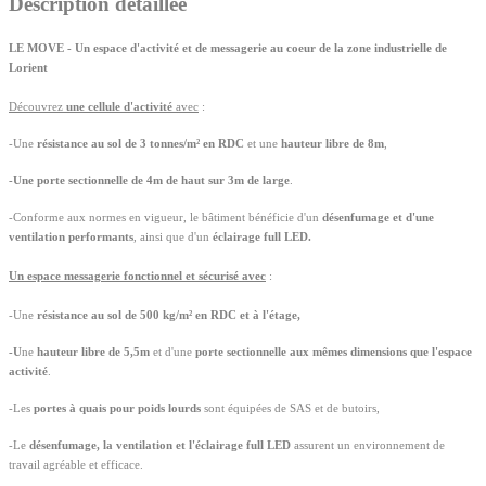
Description détaillée
LE MOVE - Un espace d'activité et de
messagerie au
coeur de la zone industrielle de
Lorient
Découvrez
une cellule d'activité
avec
:
-Une
résistance au sol de 3 tonnes/m² en
RDC
et une
hauteur libre de 8m
,
-
Une porte sectionnelle de 4m de haut sur 3m de large
.
-Conforme aux normes en vigueur, le bâtiment bénéficie d'un
désenfumage et d'une
ventilation performants
, ainsi que d'un
éclairage full LED.
Un
espace messagerie
fonctionnel et sécurisé
avec
:
-Une
résistance au sol de 500 kg/m² en
RDC
et à l'étage,
-
U
ne
hauteur libre de 5,5m
et d'une
porte sectionnelle aux mêmes dimensions que l'espace
activité
.
-Les
portes à quais pour poids lourds
sont équipées de SAS et de butoirs,
-Le
désenfumage, la ventilation et l'éclairage full LED
assurent un environnement de
travail agréable et efficace.