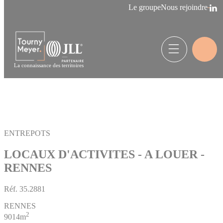
Panneau de gestion des cookies
Le groupe
Nous rejoindre
La connaissance des territoires
ENTREPOTS
LOCAUX D'ACTIVITES - A LOUER -
RENNES
Réf.
35.2881
RENNES
2
9014m