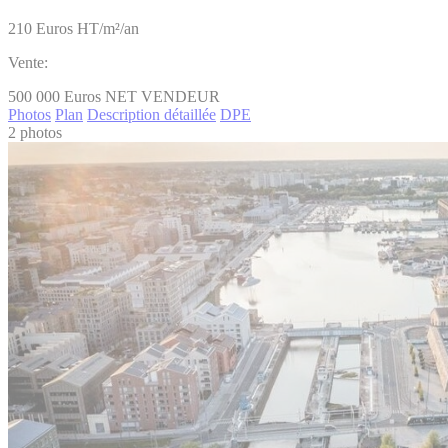
210
Euros HT/m²/an
Vente:
500 000
Euros NET VENDEUR
Photos
Plan
Description détaillée
DPE
2 photos