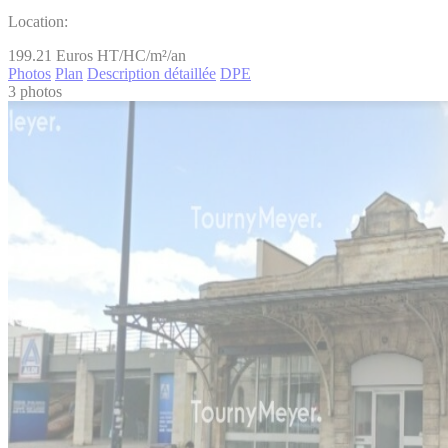
Location:
199.21
Euros HT/HC/m²/an
Photos
Plan
Description détaillée
DPE
3 photos