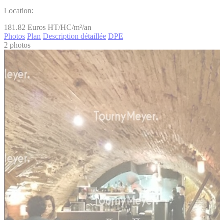
Location:
181.82
Euros HT/HC/m²/an
Photos
Plan
Description détaillée
DPE
2 photos