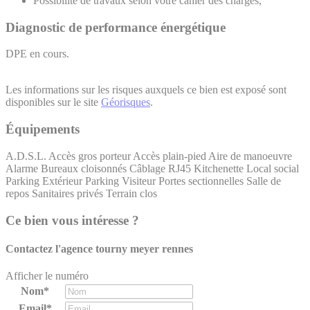
Possibilité de travaux selon votre cahier des charges,
Diagnostic de performance énergétique
DPE en cours.
Les informations sur les risques auxquels ce bien est exposé sont
disponibles sur le site
Géorisques
.
Équipements
A.D.S.L.
Accès gros porteur
Accès plain-pied
Aire de manoeuvre
Alarme
Bureaux cloisonnés
Câblage RJ45
Kitchenette
Local social
Parking Extérieur
Parking Visiteur
Portes sectionnelles
Salle de
repos
Sanitaires privés
Terrain clos
Ce bien vous intéresse ?
Contactez l'agence
tourny meyer rennes
Afficher le numéro
Nom*
Email*