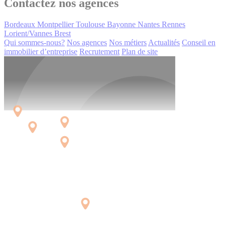
Contactez nos agences
Bordeaux
Montpellier
Toulouse
Bayonne
Nantes
Rennes
Lorient/Vannes
Brest
Qui sommes-nous?
Nos agences
Nos métiers
Actualités
Conseil en
immobilier d’entreprise
Recrutement
Plan de site