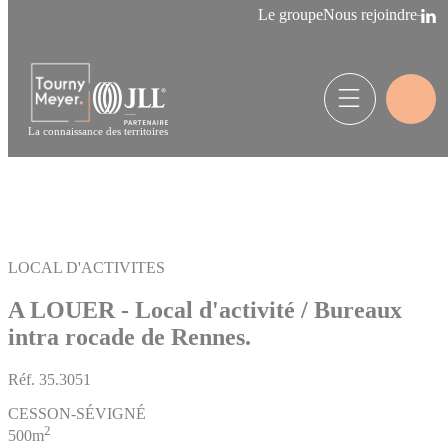
Panneau de gestion des cookies
Le groupe
Nous rejoindre
La connaissance des territoires
LOCAL D'ACTIVITES
A LOUER - Local d'activité / Bureaux
intra rocade de Rennes.
Réf.
35.3051
CESSON-SÉVIGNÉ
2
500m