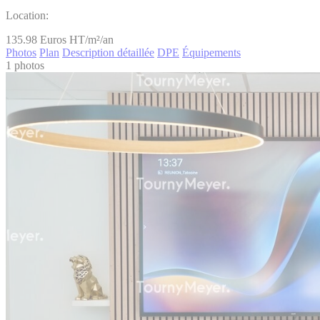
Location:
135.98
Euros HT/m²/an
Photos
Plan
Description détaillée
DPE
Équipements
1 photos