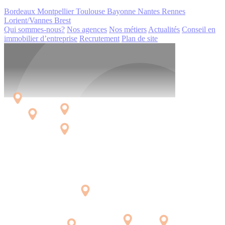
Bordeaux
Montpellier
Toulouse
Bayonne
Nantes
Rennes
Lorient/Vannes
Brest
Qui sommes-nous?
Nos agences
Nos métiers
Actualités
Conseil en
immobilier d’entreprise
Recrutement
Plan de site