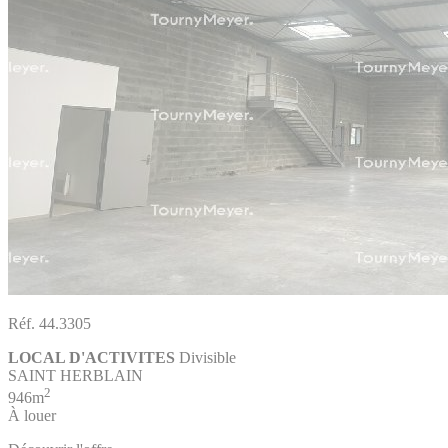
Réf. 44.3305
LOCAL D'ACTIVITES
Divisible
SAINT HERBLAIN
2
946m
À louer