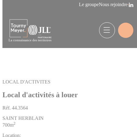
Panneau de gestion des cookies
Le groupe
Nous rejoindre
La connaissance des territoires
LOCAL D'ACTIVITES
Local d'activités à louer
Réf.
44.3564
SAINT HERBLAIN
2
700m
Location: