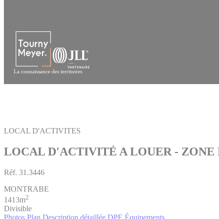
Panneau de gestion des cookies
La connaissance des territoires
LOCAL D'ACTIVITES
LOCAL D'ACTIVITÉ A LOUER - ZON
Réf.
31.3446
MONTRABE
2
1413m
Divisible
Photos
Plan
Description détaillée
DPE
Équipements