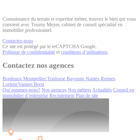
Connaissance du terrain et expertise métier, trouvez le bien qui vous
convient avec Tourny Meyer, cabinet de conseil spécialisé en
immobilier professionnel.
Contactez-nous
Ce site est protégé par le reCAPTCHA Google.
Politique de confidentialité
et
conditions d’utilisations
.
Contactez nos agences
Bordeaux
Montpellier
Toulouse
Bayonne
Nantes
Rennes
Lorient/Vannes
Brest
Qui sommes-nous?
Nos agences
Nos métiers
Actualités
Conseil en
immobilier d’entreprise
Recrutement
Plan de site