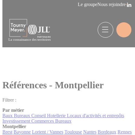
Panneau de gestion des cookies
Le groupe
Nous rejoindre
La connaissance des territoires
Références - Montpellier
Filtrer :
Par métier
Baux
Bureaux
Conseil
Hotellerie
Locaux d'activités et entrepôts
Investissement
Commerces
Bureaux
Montpellier
Brest
Bayonne
Lorient / Vannes
Toulouse
Nantes
Bordeaux
Rennes