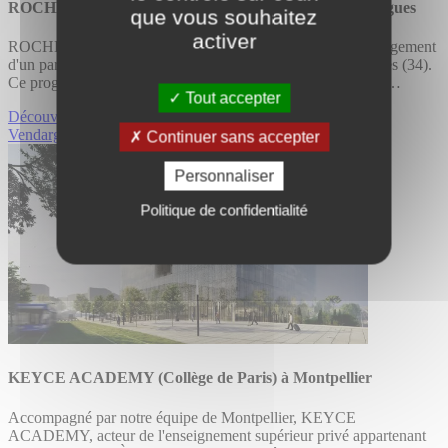
ROCHE DUBAR acquiert un parc d’activités à Vendargues
que vous souhaitez
activer
ROCHE DUBAR a fait l'acquisition auprès de GGL Aménagement
d'un parc d'activités situé dans la ZI du Salaison à Vendargues (34).
Ce programme se développe sur deux bâtiments et totalise 6…
Tout accepter
Découvrir ROCHE DUBAR acquiert un parc d’activités à
Vendargues
Continuer sans accepter
Personnaliser
Politique de confidentialité
KEYCE ACADEMY (Collège de Paris) à Montpellier
Accompagné par notre équipe de Montpellier, KEYCE
ACADEMY, acteur de l'enseignement supérieur privé appartenant