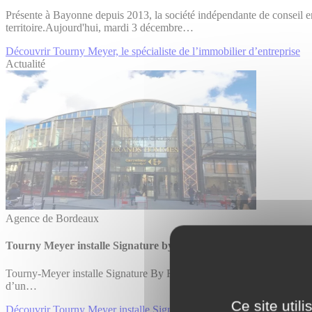
Présente à Bayonne depuis 2013, la société indépendante de conseil e
territoire.Aujourd'hui, mardi 3 décembre…
Découvrir Tourny Meyer, le spécialiste de l’immobilier d’entreprise
Actualité
Agence de Bordeaux
Tourny Meyer installe Signature by Regus au sein du Centre 
Tourny-Meyer installe Signature By Regus à Bordeaux Paris, le 29 nov
d’un…
Ce site util
Découvrir Tourny Meyer installe Signature by Regus au sein du C