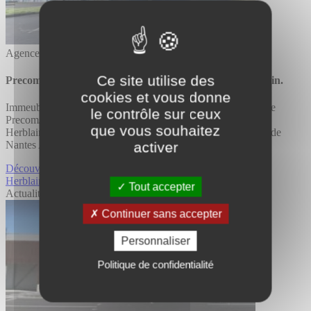
Agence de Nantes
Ce site utilise des
Precom/ Additi rationalise son immobilier à Saint-Herblain.
cookies et vous donne
Immeuble Le Ponant 2 Tourny Meyer accompagne le groupe
le contrôle sur ceux
Precom/Additi dans la rationalisation de son immobilier à St
que vous souhaitez
Herblain et réalise trois belles transactions au sein au secteur de
activer
Nantes Atlantis…
Découvrir Precom/ Additi rationalise son immobilier à Saint-
Herblain.
Tout accepter
Actualité
Continuer sans accepter
Personnaliser
Politique de confidentialité