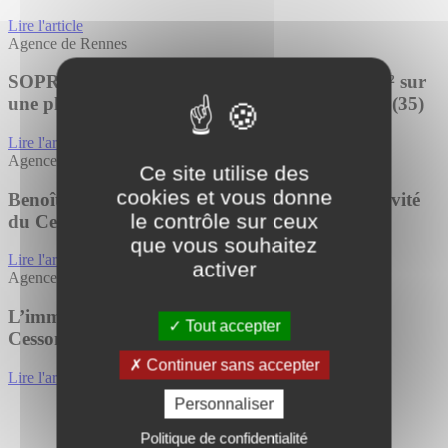
Lire l'article
Agence de Rennes
SOPRAL (Groupe IPN) prend à bail 11 550 m² sur
une plateforme logistique premium à Pléchâtel (35)
Lire l'article
Agence de Bayonne
Ce site utilise des
cookies et vous donne
Benoît Joncoux, dirigeant de Tourny Meyer, invité
le contrôle sur ceux
du Cercle Pierres d’Or d’Immoweek
que vous souhaitez
Lire l'article
activer
Agence de Rennes
L’immeuble AERIS change de propriétaire à
Tout accepter
Cesson-Sévigné (35)
Continuer sans accepter
Lire l'article
Personnaliser
Politique de confidentialité