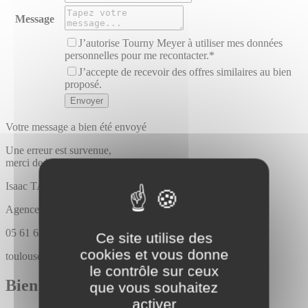
Message
J’autorise Tourny Meyer à utiliser mes données
personnelles pour me recontacter.*
J’accepte de recevoir des offres similaires au bien
proposé.
Votre message a bien été envoyé
Une erreur est survenue,
merci de bien vouloir recommencer
Isaac
TAGNERES
Agence Tourny meyer toulouse
05 61 62 86 86
Ce site utilise des
cookies et vous donne
toulouse@tournymeyer.fr
le contrôle sur ceux
Bien similaires
que vous souhaitez
activer