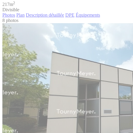
2
217m
Divisible
Photos
Plan
Description détaillée
DPE
Équipements
8 photos