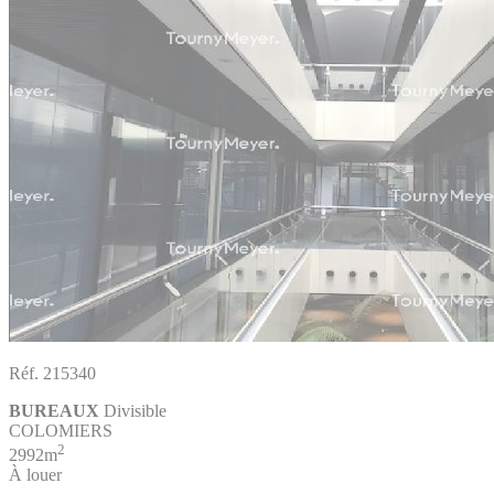
Réf. 215340
BUREAUX
Divisible
COLOMIERS
2
2992m
À louer