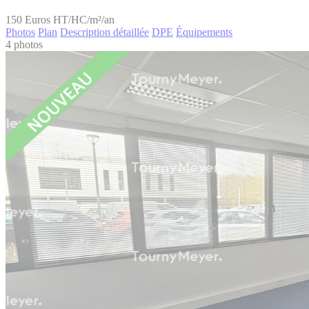
150
Euros HT/HC/m²/an
Photos
Plan
Description détaillée
DPE
Équipements
4 photos