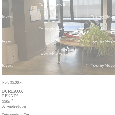
Réf. 35.2839
BUREAUX
RENNES
2
550m
À vendre/louer
Découvrir l'offre