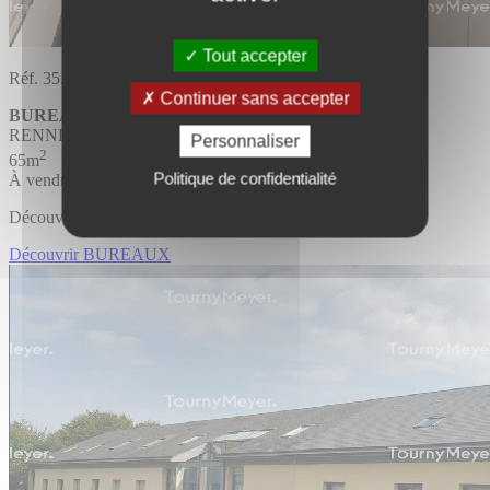
Tout accepter
Réf. 35.1371
Continuer sans accepter
BUREAUX
RENNES
Personnaliser
2
65m
Politique de confidentialité
À vendre/louer
Découvrir l'offre
Découvrir BUREAUX