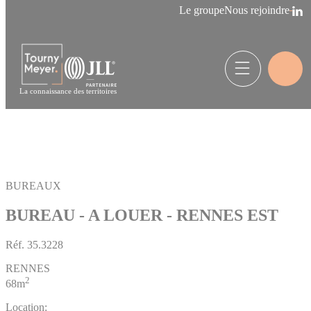
Panneau de gestion des cookies
Le groupe
Nous rejoindre
La connaissance des territoires
BUREAUX
BUREAU - A LOUER - RENNES EST
Réf.
35.3228
RENNES
2
68m
Location: