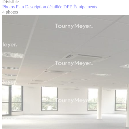
Divisible
Photos
Plan
Description détaillée
DPE
Équipements
4 photos