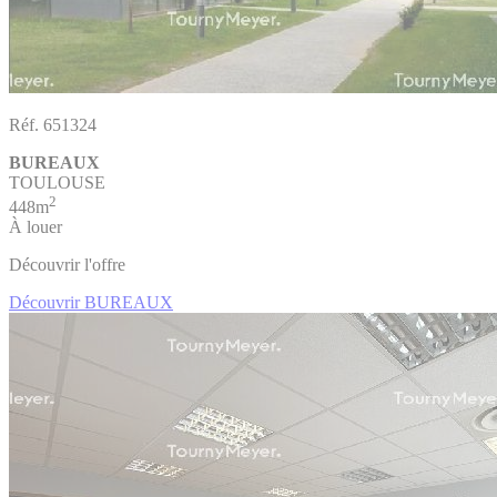
Réf. 651324
BUREAUX
TOULOUSE
2
448m
À louer
Découvrir l'offre
Découvrir BUREAUX