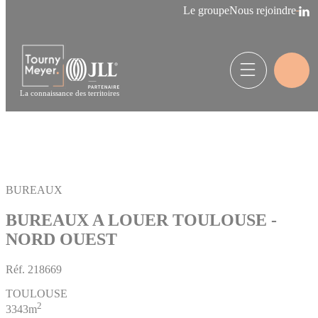
Panneau de gestion des cookies
Le groupe
Nous rejoindre
La connaissance des territoires
BUREAUX
BUREAUX A LOUER TOULOUSE -
NORD OUEST
Réf.
218669
TOULOUSE
2
3343m