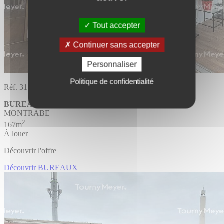
Tout accepter
Continuer sans accepter
Personnaliser
Politique de confidentialité
Réf. 31.1444
BUREAUX
MONTRABE
2
167m
À louer
Découvrir l'offre
Découvrir BUREAUX