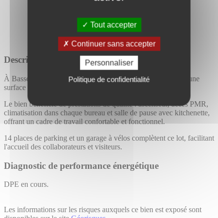
Tout accepter
Continuer sans accepter
Description détaillée
Personnaliser
À Basso Cambo,
TOURNY MEYER
propose à la location une
Politique de confidentialité
surface de bureaux de 248,56 m² située au 2ᵉ étage (R+2).
Le bien bénéficie de prestations de qualité : ascenseur, accès PMR,
climatisation dans chaque bureau et salle de pause avec kitchenette,
offrant un cadre de travail confortable et fonctionnel.
14 places de parking et un garage à vélos complètent ce lot, facilitant
l'accueil des collaborateurs et visiteurs.
Diagnostic de performance énergétique
DPE en cours.
Les informations sur les risques auxquels ce bien est exposé sont