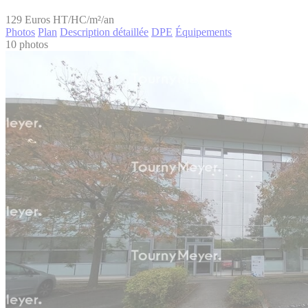
129
Euros HT/HC/m²/an
Photos
Plan
Description détaillée
DPE
Équipements
10 photos