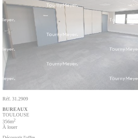
Réf. 31.2909
BUREAUX
TOULOUSE
2
356m
À louer
Découvrir l'offre