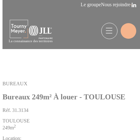
Panneau de gestion des cookies
Le groupe
Nous rejoindre
La connaissance des territoires
BUREAUX
Bureaux 249m²
À louer - TOULOUSE
Réf.
31.3134
TOULOUSE
2
249m
Location: