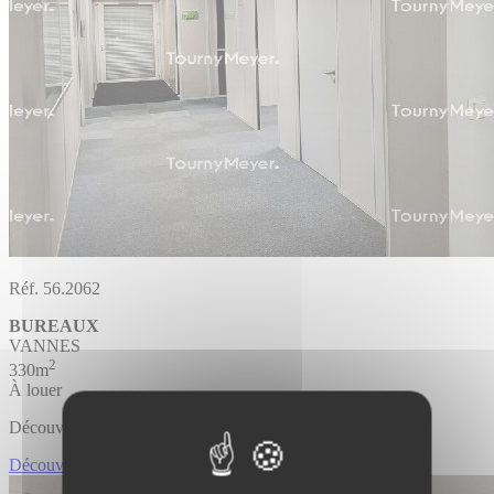
Réf. 56.2062
BUREAUX
VANNES
2
330m
À louer
Découvrir l'offre
Découvrir BUREAUX