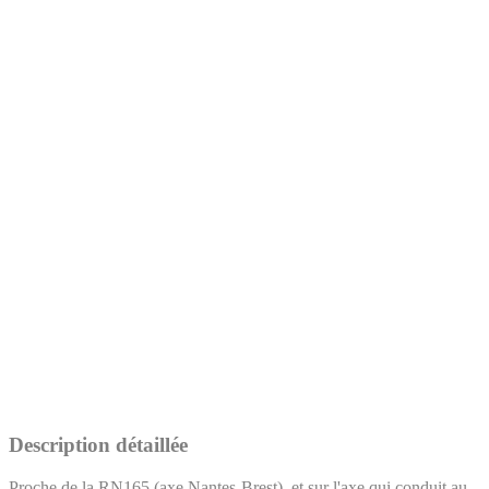
Description détaillée
Proche de la RN165 (axe Nantes-Brest), et sur l'axe qui conduit au