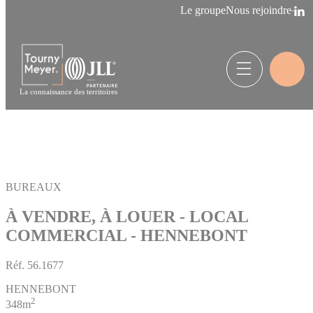
Panneau de gestion des cookies
Le groupe
Nous rejoindre
La connaissance des territoires
BUREAUX
À VENDRE, À LOUER - LOCAL
COMMERCIAL - HENNEBONT
Réf.
56.1677
HENNEBONT
2
348m