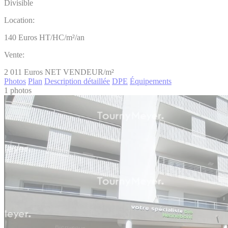
Divisible
Location:
140
Euros HT/HC/m²/an
Vente:
2 011
Euros NET VENDEUR/m²
Photos
Plan
Description détaillée
DPE
Équipements
1 photos