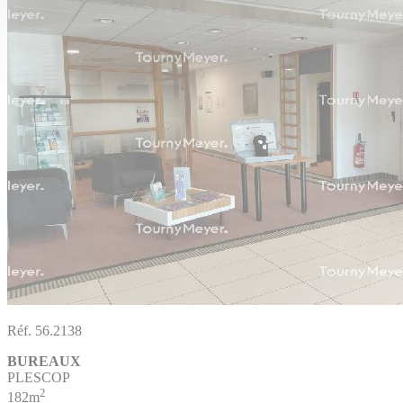
Réf. 56.2138
BUREAUX
PLESCOP
2
182m