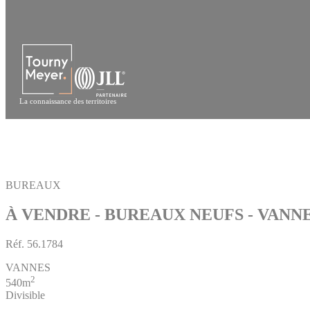
Panneau de gestion des cookies
La connaissance des territoires
BUREAUX
À VENDRE - BUREAUX NEUFS - VANN
Réf.
56.1784
VANNES
2
540m
Divisible