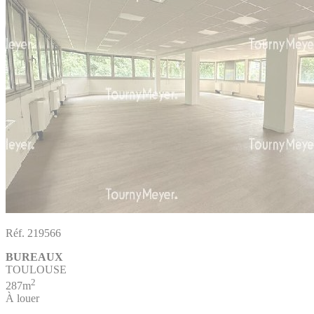
Réf. 219566
BUREAUX
TOULOUSE
2
287m
À louer