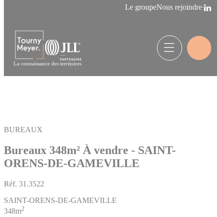
Panneau de gestion des cookies
Le groupe
Nous rejoindre
La connaissance des territoires
BUREAUX
Bureaux 348m²
À vendre - SAINT-
ORENS-DE-GAMEVILLE
Réf.
31.3522
SAINT-ORENS-DE-GAMEVILLE
2
348m