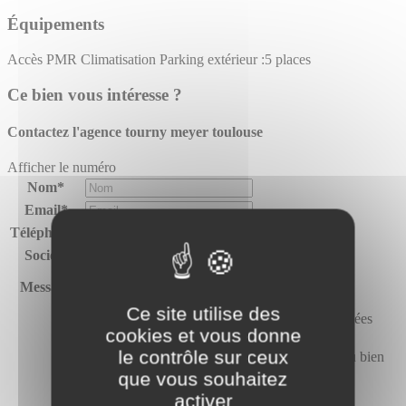
Équipements
Accès PMR
Climatisation
Parking extérieur :5 places
Ce bien vous intéresse ?
Contactez l'agence
tourny meyer toulouse
Afficher le numéro
Nom*
Email*
Téléphone*
Société
Message
Ce site utilise des
J’autorise Tourny Meyer à utiliser mes données
cookies et vous donne
personnelles pour me recontacter.*
le contrôle sur ceux
J’accepte de recevoir des offres similaires au bien
proposé.
que vous souhaitez
activer