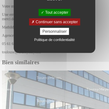
Votre message a bien été envoyé
Tout accepter
Une erreur est survenue,
merci de bien vouloir recommencer
Continuer sans accepter
Mathilde
NARBONNE
Personnaliser
Agence Tourny meyer toulouse
Politique de confidentialité
05 61 62 86 86
toulouse@tournymeyer.fr
Bien similaires