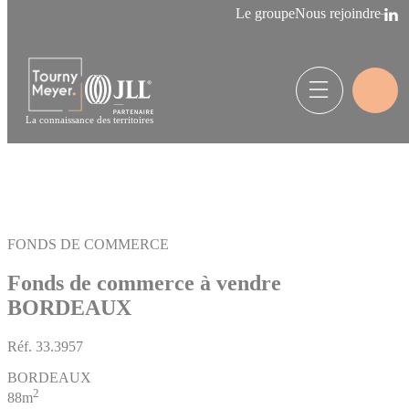
Panneau de gestion des cookies
Le groupe
Nous rejoindre
La connaissance des territoires
FONDS DE COMMERCE
Fonds de commerce à vendre
BORDEAUX
Réf.
33.3957
BORDEAUX
2
88m