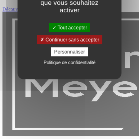
que vous souhaitez
activer
Découvrir FONDS DE COMMERCE
Tout accepter
Continuer sans accepter
Personnaliser
Politique de confidentialité