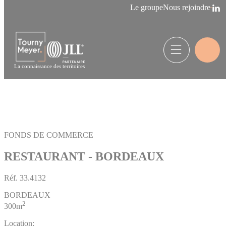
Panneau de gestion des cookies
Le groupe
Nous rejoindre
La connaissance des territoires
FONDS DE COMMERCE
RESTAURANT - BORDEAUX
Réf.
33.4132
BORDEAUX
2
300m
Location: