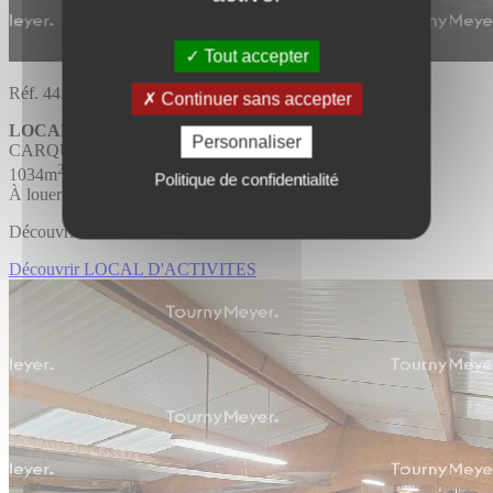
Tout accepter
Réf. 44.3820
Continuer sans accepter
LOCAL D'ACTIVITES
Personnaliser
CARQUEFOU
2
1034m
Politique de confidentialité
À louer
Découvrir l'offre
Découvrir LOCAL D'ACTIVITES