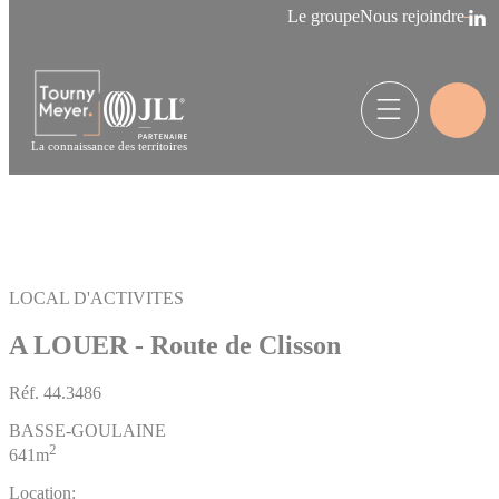
Panneau de gestion des cookies
Le groupe
Nous rejoindre
La connaissance des territoires
LOCAL D'ACTIVITES
A LOUER - Route de Clisson
Réf.
44.3486
BASSE-GOULAINE
2
641m
Location: