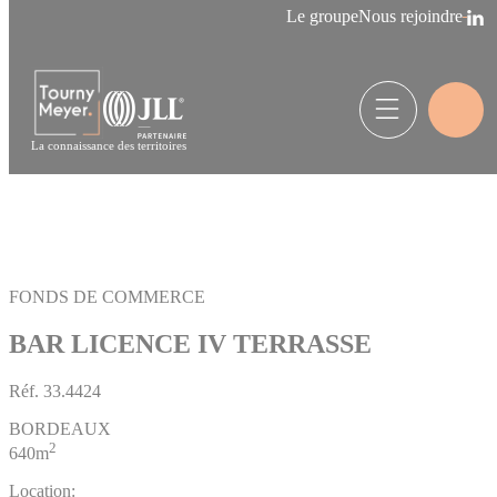
Panneau de gestion des cookies
Le groupe
Nous rejoindre
La connaissance des territoires
FONDS DE COMMERCE
BAR LICENCE IV TERRASSE
Réf.
33.4424
BORDEAUX
2
640m
Location: