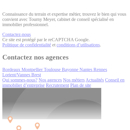
Connaissance du terrain et expertise métier, trouvez le bien qui vous
convient avec Tourny Meyer, cabinet de conseil spécialisé en
immobilier professionnel.
Contactez-nous
Ce site est protégé par le reCAPTCHA Google.
Politique de confidentialité
et
conditions d’utilisations
.
Contactez nos agences
Bordeaux
Montpellier
Toulouse
Bayonne
Nantes
Rennes
Lorient/Vannes
Brest
Qui sommes-nous?
Nos agences
Nos métiers
Actualités
Conseil en
immobilier d’entreprise
Recrutement
Plan de site